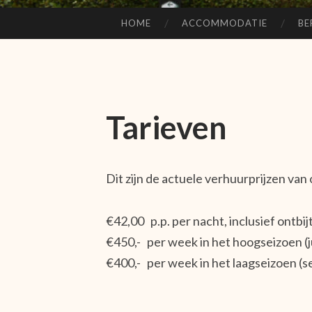
HOME
ACCOMMODATIE
BE
SPRING NAAR INHOUD
Tarieven
Dit zijn de actuele verhuurprijzen van 
€42,00 p.p. per nacht, inclusief ontbi
€450,- per week in het hoogseizoen (j
€400,- per week in het laagseizoen (