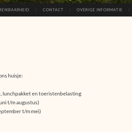
REIKBAARHEID
CONTACT
OVERIGE INFORMATIE
ons huisje:
jt, lunchpakket en toeristenbelasting
uni t/m augustus)
september t/m mei)