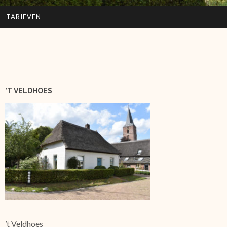
TARIEVEN
’T VELDHOES
’t Veldhoes